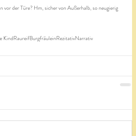
n vor der Türe? Hm, sicher von Außerhalb, so neugierig 
e Kind
Raureif
Burgfräulein
Rezitativ
Narrativ