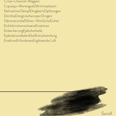
Cross-Channel-Magazin
Cupuaçu-Merengue
DArmimplosion
Dalmatiner
Dampf
Dingibert
Diphtongen
Doritha
Dreigroschenoper
Drogen
Dämmerschlaf
Döner-Wirt
Echo
Eichel
Eichhörnchenschwanz
Einatmen
Einkerkerung
Ejakuhschelle
Ejakulationsfaden
Ekel
Entschwindung
Erektion
Erfundenes
Ergötzende Luft
Scroll