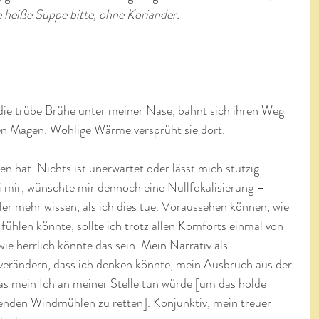
 heiße Suppe bitte, ohne Koriander.
 die trübe Brühe unter meiner Nase, bahnt sich ihren Weg 
en Magen. Wohlige Wärme versprüht sie dort.
ren hat. Nichts ist unerwartet oder lässt mich stutzig 
i mir, wünschte mir dennoch eine Nullfokalisierung – 
er mehr wissen, als ich dies tue. Voraussehen können, wie 
hlen könnte, sollte ich trotz allen Komforts einmal von 
e herrlich könnte das sein. Mein Narrativ als 
 verändern, dass ich denken könnte, mein Ausbruch aus der 
as mein Ich an meiner Stelle tun würde [um das holde 
ienden Windmühlen zu retten]. Konjunktiv, mein treuer 