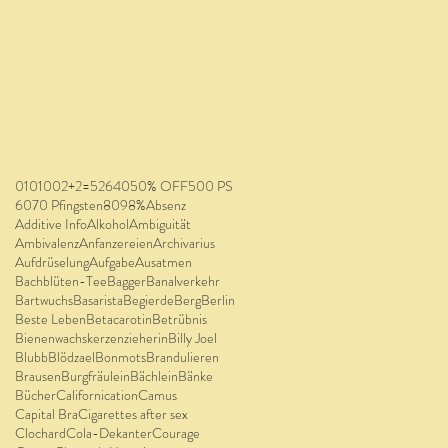
0
10
100
2+2=5
26
40
50% OFF
500 PS
60
70 Pfingsten
80
98%
Absenz
Additive Info
Alkohol
Ambiguität
Ambivalenz
Anfanzereien
Archivarius
Aufdrüselung
Aufgabe
Ausatmen
Bachblüten-Tee
Bagger
Banalverkehr
Bartwuchs
Basarista
Begierde
Berg
Berlin
Beste Leben
Betacarotin
Betrübnis
Bienenwachskerzenzieherin
Billy Joel
Blubb
Blödzael
Bonmots
Brandulieren
Brausen
Burgfräulein
Bächlein
Bänke
Bücher
Californication
Camus
Capital Bra
Cigarettes after sex
Clochard
Cola-Dekanter
Courage