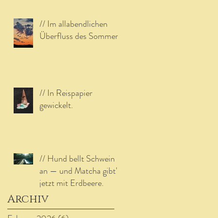
// Im allabendlichen
Überfluss des Sommers.
// In Reispapier
gewickelt.
// Hund bellt Schwein
an — und Matcha gibt's
jetzt mit Erdbeere.
Archiv