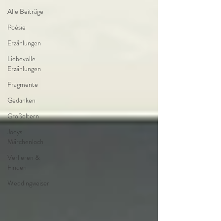
Alle Beiträge
Poésie
Erzählungen
Liebevolle
Erzählungen
Fragmente
Gedanken
Großeltern
Joeys
Märchenloch
Verlieren &
Finden
Weddingweiser