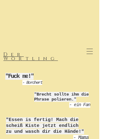
Der
Wortling
"Fuck me
!"
- Borchert
"Brecht sollte ihm die
Phrase polieren."
-
ein Fan
"Essen is fertig! Mach die
scheiß Kiste jetzt endlich
zu und wasch dir die Hände!"
- Mama