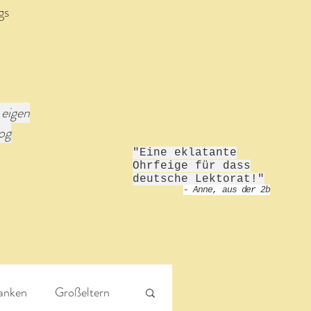
gs
 eigen
log
"Eine eklatante
Ohrfeige für dass
deutsche Lektorat!"
- Anne, aus der 2b
anken
Großeltern