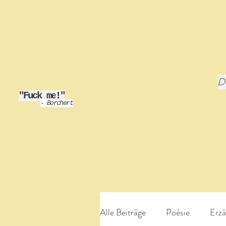
De
"Fuck me
!"
- Borchert
Alle Beiträge
Poésie
Erzä