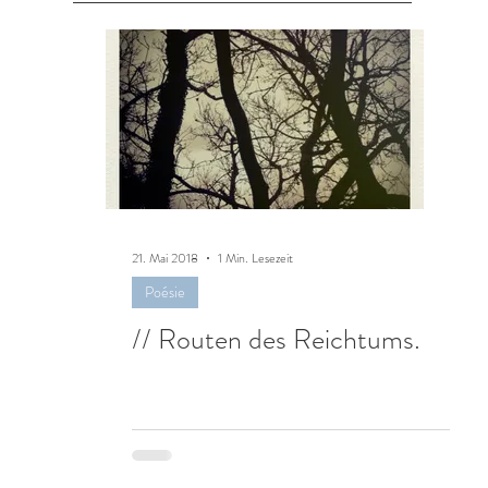
ieren & Finden
Weddingweiser
21. Mai 2018
1 Min. Lesezeit
Poésie
// Routen des Reichtums.