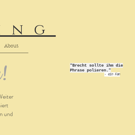
ing
About
z!
"Brecht sollte ihm die
Phrase polieren."
-
ein Fan
Weiter
iert
en und