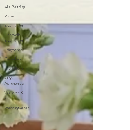
Alle Beiträge
Poésie
Erzählungen
Liebevolle
Erzählungen
Fragmente
Gedanken
Großeltern
Joeys
Märchenloch
Verlieren &
Finden
Weddingweiser