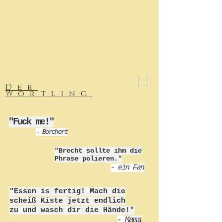
Der
Wortling
"Fuck me
!"
- Borchert
"Brecht sollte ihm die
Phrase polieren."
-
ein Fan
"Essen is fertig! Mach die
scheiß Kiste jetzt endlich
zu und wasch dir die Hände!"
- Mama