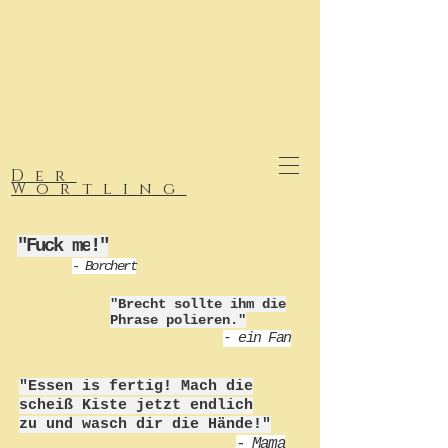
Der
Wortling
"Fuck me
!"
- Borchert
"Brecht sollte ihm die
Phrase polieren."
-
ein Fan
"Essen is fertig! Mach die
scheiß Kiste jetzt endlich
zu und wasch dir die Hände!"
- Mama