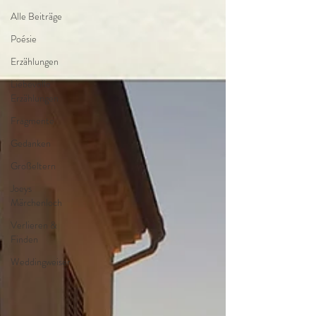
Alle Beiträge
Poésie
Erzählungen
Liebevolle
Erzählungen
Fragmente
Gedanken
Großeltern
Joeys
Märchenloch
Verlieren &
Finden
Weddingweiser