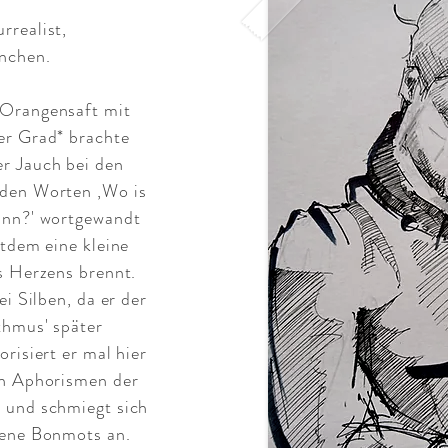
rrealist,
nchen.
 Orangensaft mit
er Grad* brachte
r Jauch bei den
 den Worten ‚Wo is
ann?' wortgewandt
itdem eine kleine
s Herzens brennt.
ei Silben, da er der
thmus' später
risiert er mal hier
en Aphorismen der
 und schmiegt sich
fene Bonmots an.