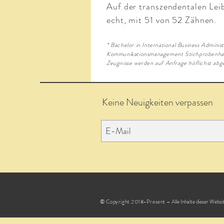
Auf der transzendentalen Lei
echt, mit 51 von 52 Zähnen.
* Bachelor in International Business Admini
Kommunikationsmanagement Stichprobenhaft
Zeugnisse werden auf Anfrage höflichst abg
Keine Neuigkeiten verpassen
© Copyright 2018-Present –
Alle Inhalte dieser Webs