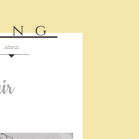
ing
About
ir