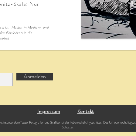
bnitz-Skala: Nur
stration; Master in Medien- und
e Einsichten in die
elehnt.
Anmelden
Impressum
Kontakt
ite, insbesondere Texte, Fotografien und Grafiken sind urheberrechtlich geschützt. Das Urheberrecht liegt, 
Schuster.