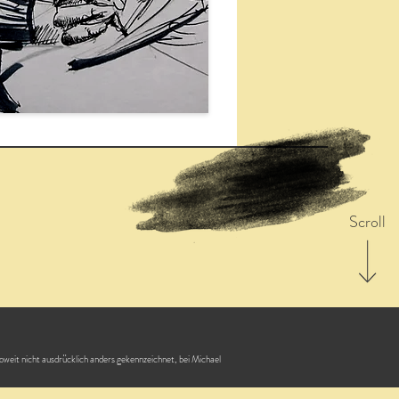
Scroll
soweit nicht ausdrücklich anders gekennzeichnet, bei Michael