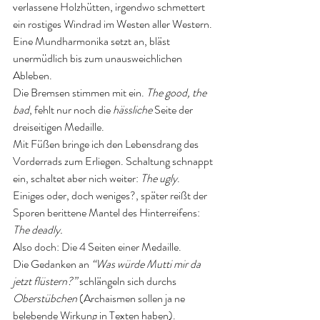
verlassene Holzhütten, irgendwo schmettert 
ein rostiges Windrad im Westen aller Western. 
Eine Mundharmonika setzt an, bläst 
unermüdlich bis zum unausweichlichen 
Ableben. 
Die Bremsen stimmen mit ein. 
The good, the 
bad
, fehlt nur noch die 
hässliche
 Seite der 
dreiseitigen Medaille. 
Mit Füßen bringe ich den Lebensdrang des 
Vorderrads zum Erliegen. Schaltung schnappt 
ein, schaltet aber nich weiter: 
The ugly
. 
Einiges oder, doch weniges?, später reißt der 
Sporen berittene Mantel des Hinterreifens: 
The deadly.
Also doch: Die 4 Seiten einer Medaille. 
Die Gedanken an 
“Was würde Mutti mir da 
jetzt flüstern?” 
schlängeln sich durchs 
Oberstübchen
 (Archaismen sollen ja ne 
belebende Wirkung in Texten haben). 