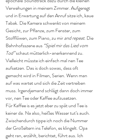
epochale Soundtrack dazu durch die kleinen 
Verwehungen in meinem Zimmer. Aufgeregt 
und in Erwartung auf den Anruf sitze ich, kaue 
Tabak. Die Kamera schwenkt von meinem 
Gesicht, zur Pflanze, zum Fenster, zum 
Stofflöwen, zum Piano, zu mir 
and repeat
. Die 
Bahnhofsszene aus 
“Spiel mir das Lied vom 
Tod”
 schaut mütterlich-anerkennend zu. 
Vielleicht müsste ich einfach mal nen Tee 
aufsetzen. Das is doch sowas, dass oft 
gemacht wird in Filmen, Serien. Wenn man 
auf was wartet und sich die Zeit vertreiben 
muss. Irgendjemand schlägt dann doch immer 
vor, nen Tee oder Kaffee aufzusetzen. 
Für Kaffee is es jetzt aber zu spät und Tee is 
keiner da. Na also, heißes Wasser tut’s auch. 
Zwischendurch tippe ich noch die Nummer 
der Großeltern ins Telefon, es klingelt. Opa 
geht ran, erzählt, berichtet, führt aus. Ich 