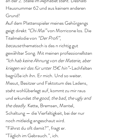
an der 2. Stelle im Alphabet steht. Deshalb 
Hausnummer 62 und aus keinem anderen 
Grund!
Auf dem Plattenspieler meines Gehörgangs 
geigt direkt 
“Chi Mai”
 von Morricone los. Die 
Titelmelodie von 
“Der Profi”
, 
because
 thematisch is das n richtig gut 
gewählter Song. Mit meinen professionellsten 
“Ich hab keine Ahnung von der Materie, aber 
kriegen wir das für unter 15€ hin”
-Lachfalten 
begrüße ich ihn. Er mich. Und so weiter. 
Mesut, Besitzer und Faktotum des Ladens, 
steht wohlüberlegt auf, kommt zu mir raus 
und erkundet 
the good, the bad, the ugly and 
the deadly
. Kette, Bremsen, Mantel, 
Schaltung — die Vierfaltigkeit, bei der nur 
noch mitleidig angeschaut wird. 
“Fährst du oft damit?”, fragt er. 
“Täglich im Gebrauch.”, ich. 