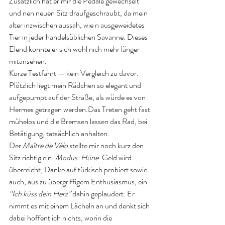
Zusätzlich hat er mir die Pedale gewechselt 
und nen neuen Sitz draufgeschraubt, da mein 
alter inzwischen aussah, wie n ausgeweidetes 
Tier in jeder handelsüblichen Savanne. Dieses 
Elend konnte er sich wohl nich mehr länger 
mitansehen. 
Kurze Testfahrt — kein Vergleich zu davor. 
Plötzlich liegt mein Rädchen so elegant und 
aufgepumpt auf der Straße, als würde es von 
Hermes getragen werden.Das Treten geht fast 
mühelos und die Bremsen lassen das Rad, bei 
Betätigung, tatsächlich anhalten. 
Der 
Maître de Vélo
 stellte mir noch kurz den 
Sitz richtig ein. 
Modus: Hüne
. Geld wird 
überreicht, Danke auf türkisch probiert sowie 
auch, aus zu übergriffigem Enthusiasmus, ein 
“Ich küss dein Herz”
 dahin geplaudert. Er 
nimmt es mit einem Lächeln an und denkt sich 
dabei hoffentlich nichts, worin die 