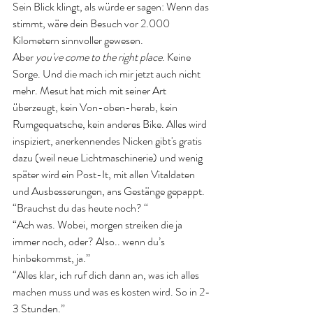
Sein Blick klingt, als würde er sagen: Wenn das 
stimmt, wäre dein Besuch vor 2.000 
Kilometern sinnvoller gewesen. 
Aber 
you've come to the right place
. Keine 
Sorge. Und die mach ich mir jetzt auch nicht 
mehr. Mesut hat mich mit seiner Art 
überzeugt, kein Von-oben-herab, kein 
Rumgequatsche, kein anderes Bike. Alles wird 
inspiziert, anerkennendes Nicken gibt's gratis 
dazu (weil neue Lichtmaschinerie) und wenig 
später wird ein Post-It, mit allen Vitaldaten 
und Ausbesserungen, ans Gestänge gepappt. 
“Brauchst du das heute noch? “
“Ach was. Wobei, morgen streiken die ja 
immer noch, oder? Also.. wenn du’s 
hinbekommst, ja.”
“Alles klar, ich ruf dich dann an, was ich alles 
machen muss und was es kosten wird. So in 2-
3 Stunden.”