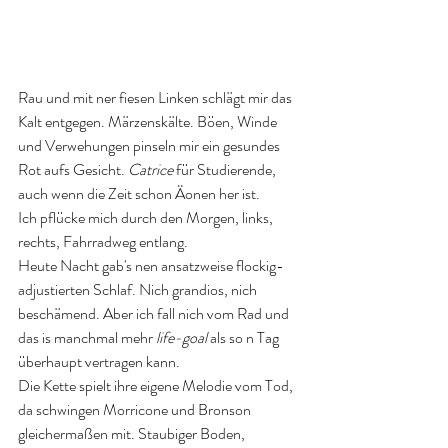
Rau und mit ner fiesen Linken schlägt mir das 
Kalt entgegen. Märzenskälte. Böen, Winde 
und Verwehungen pinseln mir ein gesundes 
Rot aufs Gesicht. 
Catrice
 für Studierende, 
auch wenn die Zeit schon Äonen her ist. 
Ich pflücke mich durch den Morgen, links, 
rechts, Fahrradweg entlang. 
Heute Nacht gab's nen ansatzweise flockig-
adjustierten Schlaf. Nich grandios, nich 
beschämend. Aber ich fall nich vom Rad und 
das is manchmal mehr 
life-goal
 als so n Tag 
überhaupt vertragen kann. 
Die Kette spielt ihre eigene Melodie vom Tod, 
da schwingen Morricone und Bronson 
gleichermaßen mit. Staubiger Boden, 