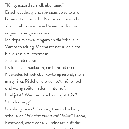
“Klingt absurd schnell, aber 
deal
.”
Er schiebt das grüne 
Hercules
 beiseite und 
kümmert sich um den Nächsten. Inzwischen 
sind nämlich zwei neue Reparatur-Kläuse 
angeschoben gekommen. 
Ich tippe mit zwei Fingern an die Stirn, zur 
Verabschiedung. Mache ich natürlich nicht, 
bin ja kein:e Busfahrer:in. 
2-3 Stunden also. 
Es fühlt sich nackig an, ein Fahrradloser 
Nackedei. Ich schiebe, kontemplierend, mein 
imaginäres Rädchen die kleine Anhöhe hoch 
und wenig später in den Hinterhof. 
Und jetzt? Was mache ich denn jetzt 2-3 
Stunden lang? 
Um der ganzen Stimmung treu zu bleiben, 
schaue ich 
“Für eine Hand voll Dollar”
. Leone, 
Eastwood, Morricone. Zumindest läuft der 