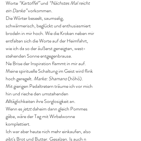
Worte
 “Kartoffel” 
und
 “Nächstes Mal reicht 
ein Danke”
 vorkommen. 
Die Wörter beseelt, saumselig, 
schwärmerisch, beglückt und enthusiasmiert 
brodeln in mir hoch. Wie die Kroken neben mir 
entfalten sich die Worte auf der Heimfahrt, 
wie ich da so der äußerst geneigten, west-
stehenden Sonne entgegenbrause. 
Ne Brise der Inspiration flammt in mir auf. 
Meine spirituelle Schaltung im Geist wird flink 
hoch geregelt. 
Marke: Shamano
 (höhö). 
Mit gierigen Pedaltretern träume ich vor mich 
hin und rieche den umstehenden 
Alltäglichkeiten ihre Sorglosigkeit an. 
Wenn es 
jetzt
 daheim dann gleich Pommes 
gäbe, wäre der Tag mit Wirbelwonne 
komplettiert. 
Ich war aber heute nich mehr einkaufen, also 
gibt's Brot und Butter. Gesalzen. Is auch n 