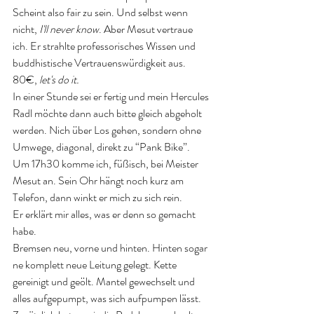
Scheint also fair zu sein. Und selbst wenn 
nicht, 
I'll never know
. Aber Mesut vertraue 
ich. Er strahlte professorisches Wissen und 
buddhistische Vertrauenswürdigkeit aus. 
80€, 
let's do it.
In einer Stunde sei er fertig und mein Hercules 
Radl möchte dann auch bitte gleich abgeholt 
werden. Nich über Los gehen, sondern ohne 
Umwege, diagonal, direkt zu “Pank Bike”. 
Um 17h30 komme ich, füßisch, bei Meister 
Mesut an. Sein Ohr hängt noch kurz am 
Telefon, dann winkt er mich zu sich rein. 
Er erklärt mir alles, was er denn so gemacht 
habe. 
Bremsen neu, vorne und hinten. Hinten sogar 
ne komplett neue Leitung gelegt. Kette 
gereinigt und geölt. Mantel gewechselt und 
alles aufgepumpt, was sich aufpumpen lässt. 