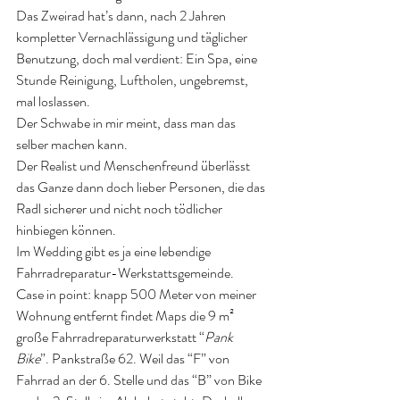
Das Zweirad hat’s dann, nach 2 Jahren 
kompletter Vernachlässigung und täglicher 
Benutzung, doch mal verdient: Ein Spa, eine 
Stunde Reinigung, Luftholen, ungebremst, 
mal loslassen.
Der Schwabe in mir meint, dass man das 
selber machen kann. 
Der Realist und Menschenfreund überlässt 
das Ganze dann doch lieber Personen, die das 
Radl sicherer und nicht noch tödlicher 
hinbiegen können. 
Im Wedding gibt es ja eine lebendige 
Fahrradreparatur-Werkstattsgemeinde. 
Case in point: knapp 500 Meter von meiner 
Wohnung entfernt findet Maps die 9 m² 
große Fahrradreparaturwerkstatt “
Pank 
Bike
”. Pankstraße 62. Weil das “F” von 
Fahrrad an der 6. Stelle und das “B” von Bike 