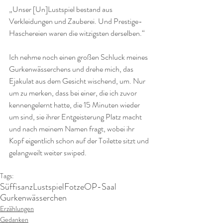
„Unser [Un]Lustspiel bestand aus 
Verkleidungen und Zauberei. Und Prestige-
Haschereien waren die witzigsten derselben.“
Ich nehme noch einen großen Schluck meines 
Gurkenwässerchens und drehe mich, das 
Ejakulat aus dem Gesicht wischend, um. Nur 
um zu merken, dass bei einer, die ich zuvor 
kennengelernt hatte, die 15 Minuten wieder 
um sind, sie ihrer Entgeisterung Platz macht 
und nach meinem Namen fragt, wobei ihr 
Kopf eigentlich schon auf der Toilette sitzt und 
gelangweilt weiter swiped.  
Tags:
Süffisanz
Lustspiel
Fotze
OP-Saal
Gurkenwässerchen
Erzählungen
Gedanken