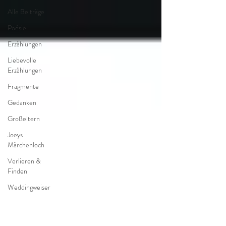
Alle Beiträge
Poésie
Erzählungen
Liebevolle
Erzählungen
Fragmente
Gedanken
Großeltern
Joeys
Märchenloch
Verlieren &
Finden
Weddingweiser