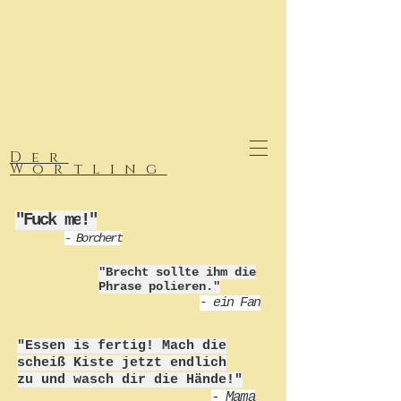
Der
Wortling
"Fuck me
!"
- Borchert
"Brecht sollte ihm die
Phrase polieren."
-
ein Fan
"Essen is fertig! Mach die
scheiß Kiste jetzt endlich
zu und wasch dir die Hände!"
- Mama