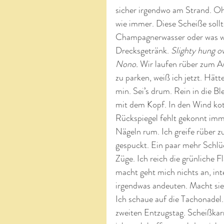
sicher irgendwo am Strand. O
wie immer. Diese Scheiße soll
Champagnerwasser oder was wei
Drecksgetränk. 
Slighty hung o
Nono.
 Wir laufen rüber zum Au
zu parken, weiß ich jetzt. Hät
min. Sei’s drum. Rein in die B
mit dem Kopf. In den Wind ko
Rückspiegel fehlt gekonnt immer
Nägeln rum. Ich greife rüber z
gespuckt. Ein paar mehr Schlüc
Züge. Ich reich die grünliche F
macht geht mich nichts an, inte
irgendwas andeuten. Macht sie
Ich schaue auf die Tachonadel. 
zweiten Entzugstag. Scheißkarr