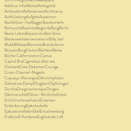
Additive Info
Alkohol
Ambiguität
Ambivalenz
Anfanzereien
Archivarius
Aufdrüselung
Aufgabe
Ausatmen
Bachblüten-Tee
Bagger
Banalverkehr
Bartwuchs
Basarista
Begierde
Berg
Berlin
Beste Leben
Betacarotin
Betrübnis
Bienenwachskerzenzieherin
Billy Joel
Blubb
Blödzael
Bonmots
Brandulieren
Brausen
Burgfräulein
Bächlein
Bänke
Bücher
Californication
Camus
Capital Bra
Cigarettes after sex
Clochard
Cola-Dekanter
Courage
Cross-Channel-Magazin
Cupuaçu-Merengue
DArmimplosion
Dalmatiner
Dampf
Dingibert
Diphtongen
Doritha
Dreigroschenoper
Drogen
Dämmerschlaf
Döner-Wirt
Echo
Eichel
Eichhörnchenschwanz
Einatmen
Einkerkerung
Ejakuhschelle
Ejakulationsfaden
Ekel
Entschwindung
Erektion
Erfundenes
Ergötzende Luft