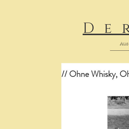
De
Aus
// Ohne Whisky, Oh