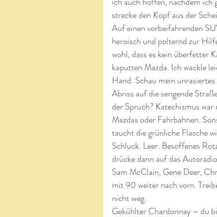
ich auch hoffen, nachdem ich g
strecke den Kopf aus der Schei
Auf einen vorbeifahrenden SU
heroisch und polternd zur Hilf
wohl, dass es kein überfetter K
kaputten Mazda. Ich wackle lei
Hand. Schau mein unrasiertes
Abriss auf die sengende Straße
der Spruch? Katechismus war no
Mazdas oder Fahrbahnen. Sonst
taucht die grünliche Flasche w
Schluck. Leer. Besoffenes Rotz
drücke dann auf das Autoradio.
Sam McClain, Gene Deer, Chris
mit 90 weiter nach vorn. Treib
nicht weg.
Gekühlter Chardonnay – du bis