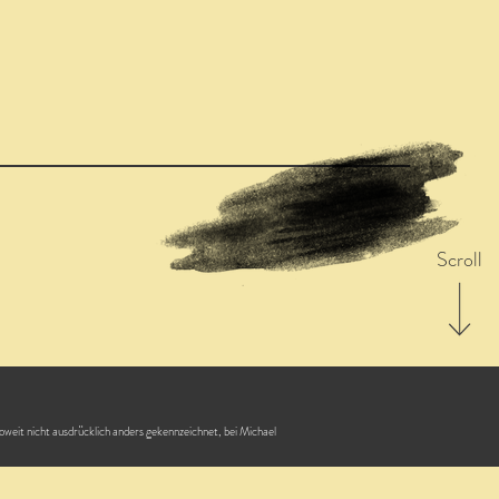
Scroll
soweit nicht ausdrücklich anders gekennzeichnet, bei Michael