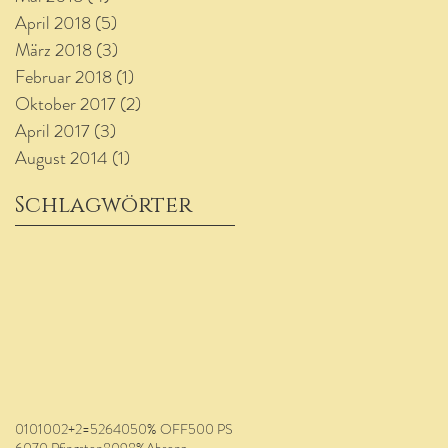
April 2018
(5)
5 Beiträge
März 2018
(3)
3 Beiträge
Februar 2018
(1)
1 Beitrag
Oktober 2017
(2)
2 Beiträge
April 2017
(3)
3 Beiträge
August 2014
(1)
1 Beitrag
Schlagwörter
0
10
100
2+2=5
26
40
50% OFF
500 PS
60
70 Pfingsten
80
98%
Absenz