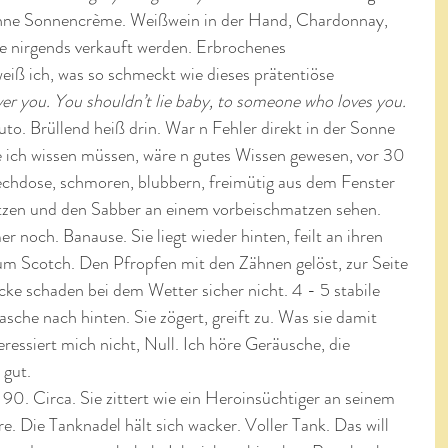
hne Sonnencrème. Weißwein in der Hand, Chardonnay, 
te nirgends verkauft werden. Erbrochenes 
ß ich, was so schmeckt wie dieses prätentiöse 
ver you. You shouldn’t lie baby, to someone who loves you. 
to. Brüllend heiß drin. War n Fehler direkt in der Sonne 
te ich wissen müssen, wäre n gutes Wissen gewesen, vor 30 
lechdose, schmoren, blubbern, freimütig aus dem Fenster 
tzen und den Sabber an einem vorbeischmatzen sehen. 
 noch. Banause. Sie liegt wieder hinten, feilt an ihren 
um Scotch. Den Pfropfen mit den Zähnen gelöst, zur Seite 
ke schaden bei dem Wetter sicher nicht. 4 - 5 stabile 
lasche nach hinten. Sie zögert, greift zu. Was sie damit 
ressiert mich nicht, Null. Ich höre Geräusche, die 
 gut.
90. Circa. Sie zittert wie ein Heroinsüchtiger an seinem 
e. Die Tanknadel hält sich wacker. Voller Tank. Das will 