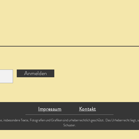
Anmelden
Impressum
Kontakt
ite, insbesondere Texte, Fotografien und Grafiken sind urheberrechtlich geschützt. Das Urheberrecht liegt, 
Schuster.