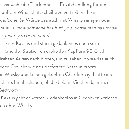
, versuche die Trockenheit – Ersatzhandlung für den 
auf der Windschutzscheibe zu vertreiben. Leer. 
da. Scheiße. Würde das auch mit Whisky reinigen oder 
 raus?
 I know someone has hurt you. Some man has made 
, just try to understand.
eit eines Kaktus und starre gedankenlos nach vorn.
m Rand der Straße. Ich drehe den Kopf um 90 Grad, 
rehten Augen nach hinten, um zu sehen, ob sie das auch 
ieder. Die lebt wie ne überfettete Katze in einem 
sie Whisky und keinen gekühlten Chardonnay. Hätte ich 
ich nochmal schauen, ob die beiden Viecher da immer 
bedroom.
s Kaktus geht es weiter. Gedankenlos in Gedanken verloren. 
uch ohne Whisky.