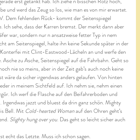
erade erst getankt hab. Ich ziehe n bisschen Rotz hoch, 
be und werd das Zeug so los, wie man es von mir erwartet. 
V. Dem fehlenden Rück- kommt der Seitenspiegel 
e. Ich sehe, dass der Karren bremst. Der merkt dann aber 
äfer war, sondern nur n ansatzweise fetter Typ in nem 
cht am Seitenspiegel, halte ihn keine Sekunde später in der 
 Konterfei mit Clint-Eastwood-Lächeln an und werfe den 
. Asche zu Asche, Seitenspiegel auf die Fahrbahn. Geht so 
ch nie so meins, aber in der Zeit gab’s auch noch keine 
 wäre da sicher irgendwas anders gelaufen. Von hinten 
ieder in meinem Sichtfeld auf. Ich nehm sie, nehm einen 
gör. Ich werf die Flasche auf den Beifahrerboden und 
 Irgendwas jazzt und bluest da drin ganz schön. Mighty 
 Bell. Mit 
Cold-hearted Woman
 auf den Ohren geht’s 
end. 
Slighty hung over you
. Das geht so leicht sicher auch 
t echt das Letzte. Muss ich schon sagen.