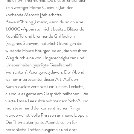
mit einem Thermomix. Du bist offensichtlich 
kein wertiger Homo Cucinus (lat. der 
kochende Mensch [fehlerhafte 
Beweisführung]) mehr, wenn du solch eine 
1.000€-Apparatur nicht besitzt. Blitzende 
Kochlöffel und brennende Grillfackeln 
(veganes Schwein, natürlich) kündigen die 
wütende Haute Bourgeoisie an, die sich ihren 
Weg durch eine von Ungerechtigkeiten und 
Unebenheiten geprägte Gesellschaft 
'wurschteln'. Aber genug davon. Der Abend 
war ein interessanter dieser Art. Auf dem 
Kamin zuckte vereinzelt ein kleines Teelicht, 
als wolle es gerne am Gespräch teilhaben. Die 
vierte Tasse Tee ruhte auf meinem Schoß und 
morste anhand der konzentrischen Ringe 
wundervoll stilvolle Phrasen an meine Lippen. 
Die Thematiken jenes Abends sollen für 
persönliche Treffen ausgemalt und dort 